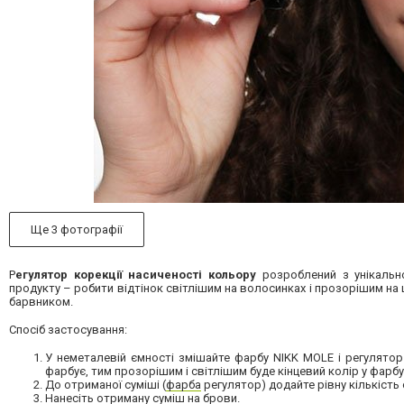
Ще 3 фотографії
Р
егулятор корекції насиченості кольору
розроблений з унікальн
продукту – робити відтінок світлішим на волосинках і прозорішим на 
барвником.
Спосіб застосування:
У неметалевій ємності змішайте фарбу NIKK MOLE і регулятор 
фарбує, тим прозорішим і світлішим буде кінцевий колір у фарбу
До отриманої суміші (
фарба
регулятор) додайте рівну кількіст
Нанесіть отриману суміш на брови.