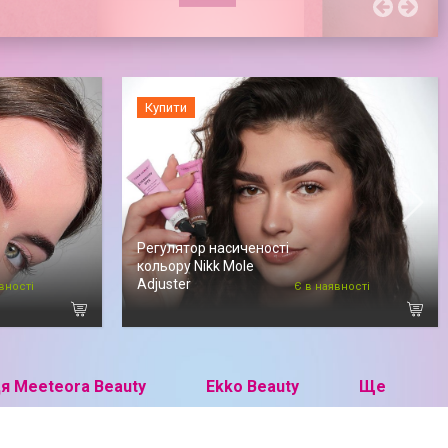
Купити
Регулятор насиченості
кольору Nikk Mole
Adjuster
вності
Є в наявності
я Meeteora Beauty
Ekko Beauty
Ще