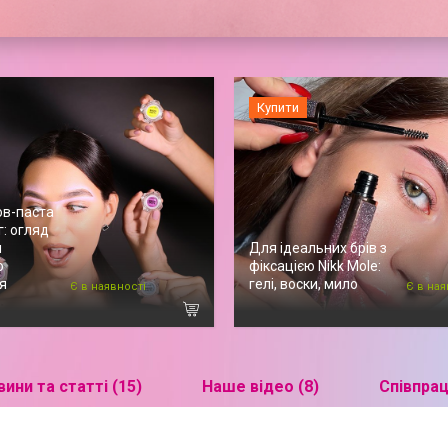
Купити
ов-паста
г: огляд
я
Для ідеальних брів з
о
фіксацією Nikk Mole:
я
гелі, воски, мило
Є в наявності
Є в ная
ини та статті (15)
Наше відео (8)
Співпрац