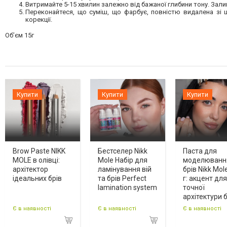
Витримайте 5-15 хвилин залежно від бажаної глибини тону. Зал
Переконайтеся, що суміш, що фарбує, повністю видалена зі
корекції.
Об’єм
15г
Купити
Купити
Купити
Brow Paste NIKK
Бестселер Nikk
Паста для
MOLE в олівці:
Mole Набір для
моделюванн
архітектор
ламінування вій
брів Nikk Mol
ідеальних брів
та брів Perfect
г: акцент для
lamination system
точної
архітектури б
Є в наявності
Є в наявності
Є в наявності