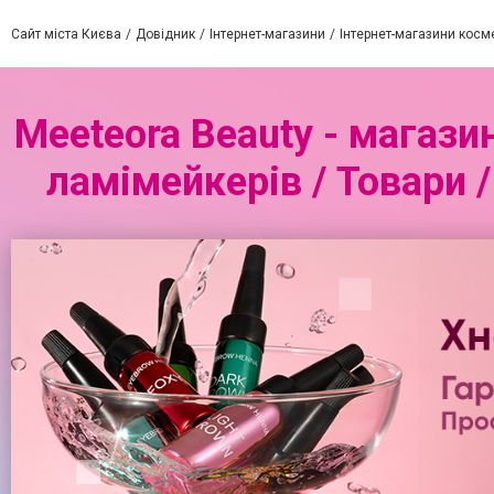
Сайт міста Києва
Довідник
Інтернет-магазини
Інтернет-магазини косм
Meeteora Beauty - магази
ламімейкерів / Товари /