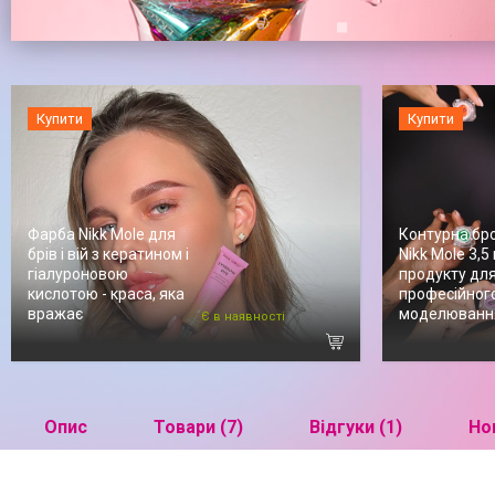
Купити
Купити
Фарба Nikk Mole для
Контурна бр
брів і вій з кератином і
Nikk Mole 3,5 
гіалуроновою
продукту дл
кислотою - краса, яка
професійног
вражає
моделюванн
Є в наявності
Опис
Товари (7)
Відгуки (1)
Нов