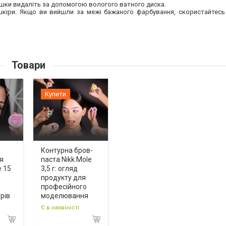
ишки видаліть за допомогою вологого ватного диска.
 шкіри. Якщо ви вийшли за межі бажаного фарбування, скористайтес
Товари
Купити
Контурна бров-
я
паста Nikk Mole
e 15
3,5 г: огляд
продукту для
професійного
рів
моделювання
Є в наявності