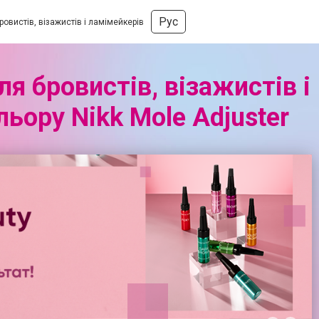
Рус
овистів, візажистів і ламімейкерів
я бровистів, візажистів і
льору Nikk Mole Adjuster