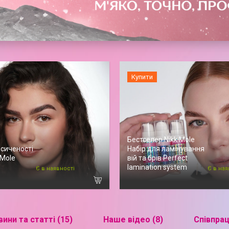
Купити
Бестселер Nikk Mole
сиченості
Набір для ламінування
 Mole
вій та брів Perfect
lamination system
Є в наявності
Є в ная
ини та статті (15)
Наше відео (8)
Співпрац