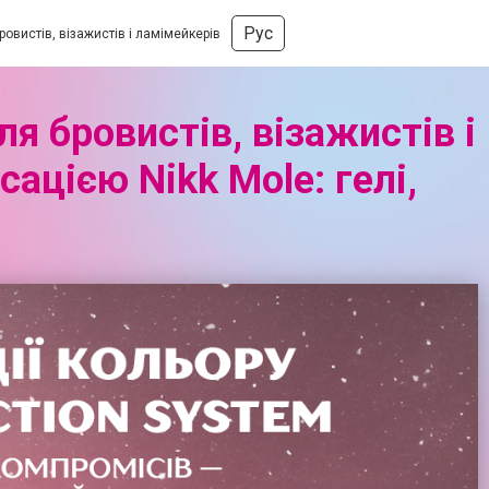
Рус
овистів, візажистів і ламімейкерів
я бровистів, візажистів і
сацією Nikk Mole: гелі,