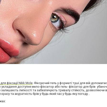
для фіксації Nikk Mole
. Фіксуючий гель у форматі туші для вій допомагає
о укладання доступне мило-фіксатор або гель- фіксатор для брів убаноч
не залишають липкості та забезпечують тривалу стійкість, дозволяючи
расу та акуратність брів у будь-який час у будь-яку погоду .
жах: