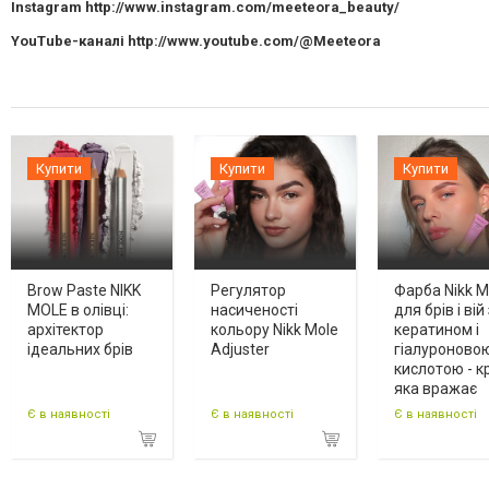
Instagram http://www.instagram.com/meeteora_beauty/
YouTube-каналі http://www.youtube.com/@Meeteora
Купити
Купити
Купити
Brow Paste NIKK
Регулятор
Фарба Nikk M
MOLE в олівці:
насиченості
для брів і вій
архітектор
кольору Nikk Mole
кератином і
ідеальних брів
Adjuster
гіалуроново
кислотою - к
яка вражає
Є в наявності
Є в наявності
Є в наявності