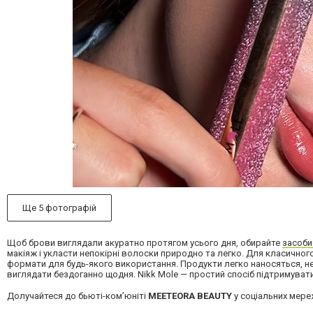
Ще 5 фотографій
Щоб брови виглядали акуратно протягом усього дня, обирайте
засоби 
макіяж і укласти непокірні волоски природно та легко. Для класичног
формати для будь-якого використання. Продукти легко наносяться, 
виглядати бездоганно щодня. Nikk Mole — простий спосіб підтримувати к
Долучайтеся до бьюті-комʼюніті
MEETEORA BEAUTY
у соціальних мере