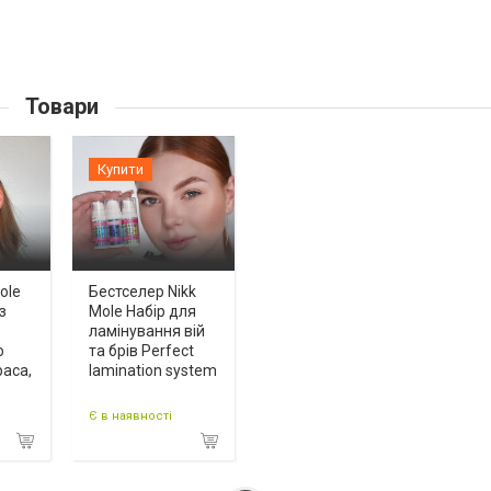
Товари
Купити
ole
Бестселер Nikk
 з
Mole Набір для
ламінування вій
ю
та брів Perfect
раса,
lamination system
Є в наявності