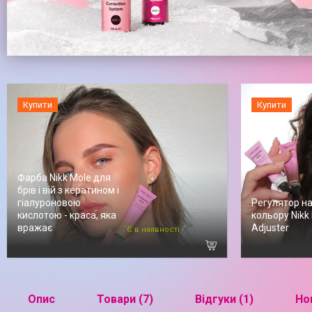
Купити
Купити
Фарба Nikk Mole для
брів і вій з кератином і
гіалуроновою
Регулятор на
кислотою - краса, яка
кольору Nikk
вражає
Adjuster
Є в наявності
Опис
Товари (7)
Відгуки (1)
Нов