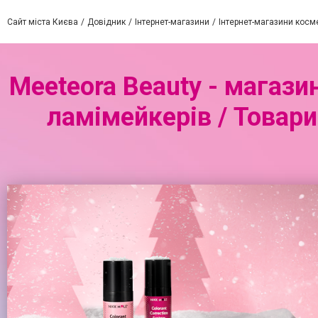
Сайт міста Києва
Довідник
Інтернет-магазини
Інтернет-магазини косм
Meeteora Beauty - магази
ламімейкерів / Товари 