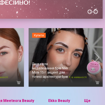
Купити
Паста для
моделювання брів Nikk
Mole 15 г: акцент для
точної архітектури брів
вності
Є в наявності
я Meeteora Beauty
Ekko Beauty
Ще