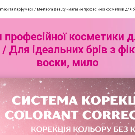
етики та парфумерії
Meeteora Beauty - магазин професійної косметики для бр
н професійної косметики дл
/ Для ідеальних брів з фік
воски, мило