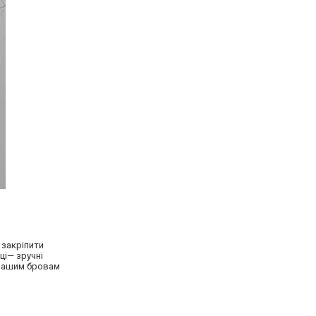
 закріпити
ці— зручні
 вашим бровам